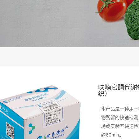
呋喃它酮代谢
织）
本产品是一种用于
物残留的快速检测
场或实验室快速检测
约60min。