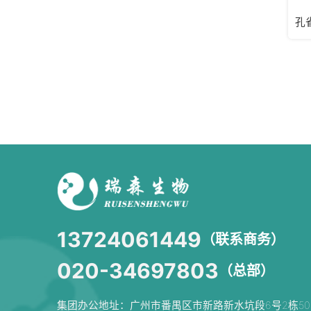
13724061449
（联系商务）
020-34697803
（总部）
集团办公地址：广州市番禺区市新路新水坑段6号2栋50