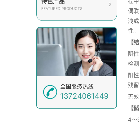
特色产品
程中
FEATURED PRODUCTS
偶联
浅或
性。
【结
阴性
检测
阳性
残留
全国服务热线
13724061449
无效
【储
4～