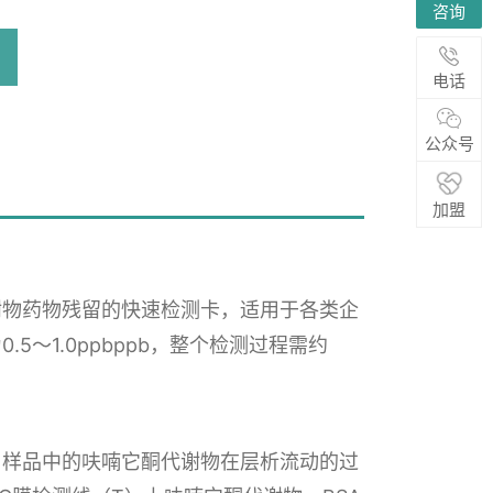
咨询
浏览量：
170
电话
公众号
加盟
谢物药物残留的快速检测卡，适用于各类企
～1.0ppbppb，整个检测过程需约
，样品中的呋喃它酮代谢物在层析流动的过