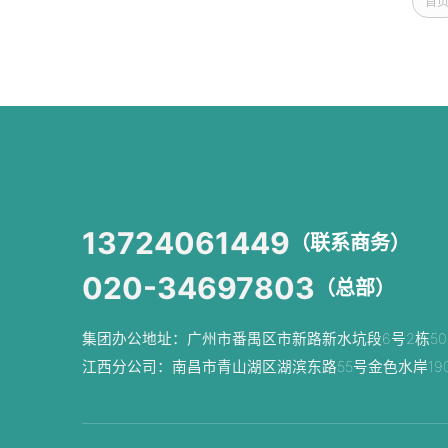
首
13724061449
（联系商务）
020-34697803
（总部）
集团办公地址：广州市番禺区市新路新水坑段6号2栋50
江西分公司：南昌市青山湖区湖滨东路55号金色水岸19