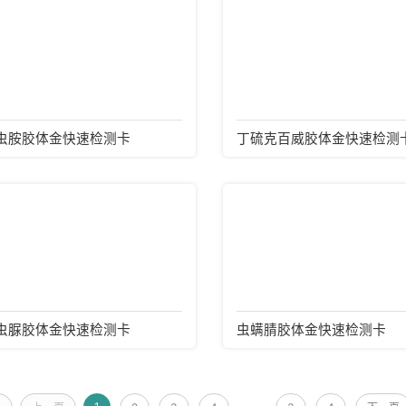
虫胺胶体金快速检测卡
丁硫克百威胶体金快速检测
虫脲胶体金快速检测卡
虫螨腈胶体金快速检测卡