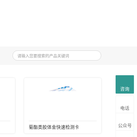
咨询
电话
公众号
菊酯类胶体金快速检测卡