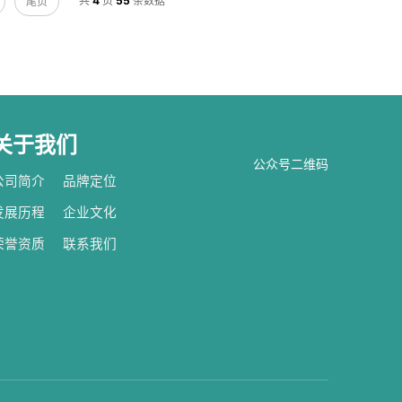
共
4
页
55
条数据
尾页
关于我们
公众号二维码
公司简介
品牌定位
发展历程
企业文化
荣誉资质
联系我们