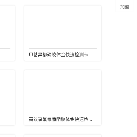
加盟
甲基异柳磷胶体金快速检测卡
高效氯氟氰菊酯胶体金快速检测
卡