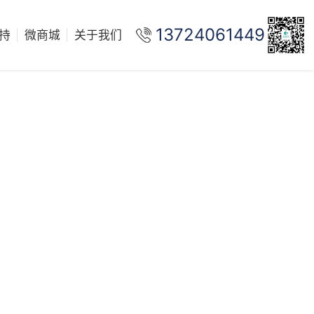
13724061449
持
微商城
关于我们
剂