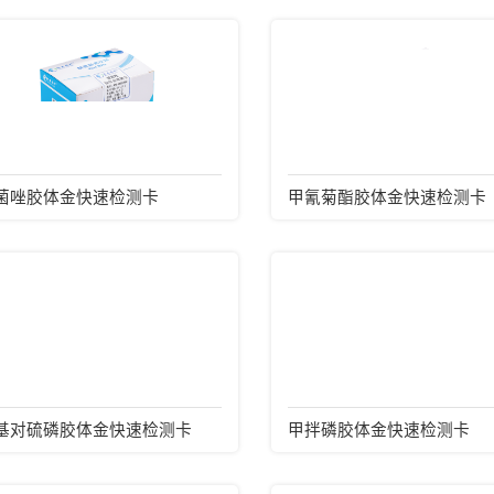
菌唑胶体金快速检测卡
甲氰菊酯胶体金快速检测卡
基对硫磷胶体金快速检测卡
甲拌磷胶体金快速检测卡