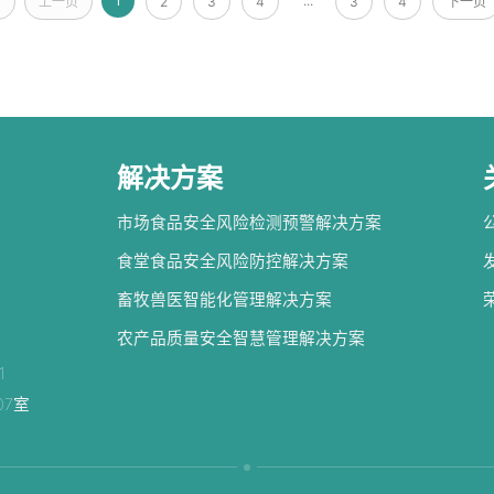
1
...
页
上一页
2
3
4
3
4
下一页
解决方案
市场食品安全风险检测预警解决方案
食堂食品安全风险防控解决方案
畜牧兽医智能化管理解决方案
农产品质量安全智慧管理解决方案
1
07室