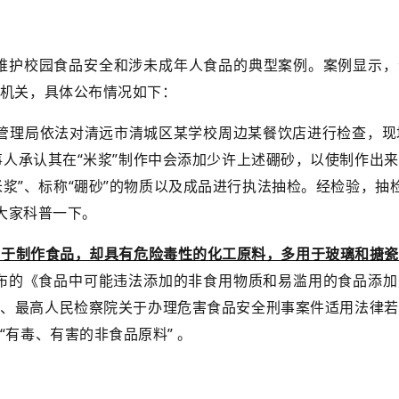
年维护校园食品安全和涉未成年人食品的典型案例。案例显示，
机关，具体公布情况如下：
监督管理局依法对清远市清城区某学校周边某餐饮店进行检查，
当事人承认其在“米浆”制作中会添加少许上述硼砂，以使制作
米浆”、标称“硼砂”的物质以及成品进行执法抽检。经检验，抽检
给大家科普一下。
用于制作食品，却具有危险毒性的化工原料，多用于玻璃和搪瓷
公布的《食品中可能违法添加的非食用物质和易滥用的食品添加
院、最高人民检察院关于办理危害食品安全刑事案件适用法律若
有毒、有害的非食品原料” 。